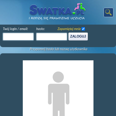
Twój login / email:
hasło:
Zapamiętaj mnie
ZALOGUJ
Przypomnij hasło lub nazwę użytkownika