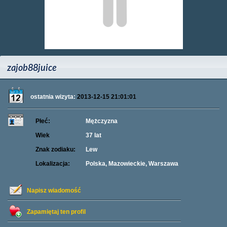
zajob88juice
ostatnia wizyta:
2013-12-15 21:01:01
Płeć:
Mężczyzna
Wiek
37 lat
Znak zodiaku:
Lew
Lokalizacja:
Polska, Mazowieckie, Warszawa
Napisz wiadomość
Zapamiętaj ten profil