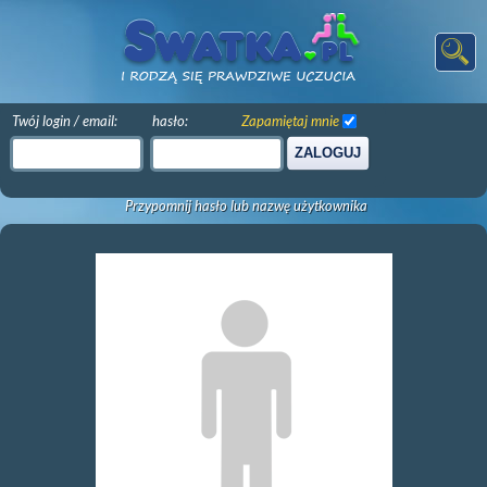
Twój login / email:
hasło:
Zapamiętaj mnie
ZALOGUJ
Przypomnij hasło lub nazwę użytkownika