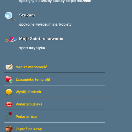
spokojny stateczny lubiacy cieplo rodzinne
Szukam
spokojnej wyrozumialej kobiety
Moje Zainteresowania
sport turystyka
Napisz wiadomość
Zapamiętaj ten profil
Wyślij uśmiech
Podaruj buziaka
Podaruj różę
Zaproś na kawę