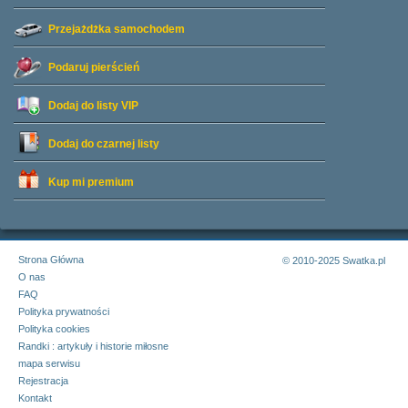
Przejażdżka samochodem
Podaruj pierścień
Dodaj do listy
VIP
Dodaj do czarnej listy
Kup mi premium
Strona Główna
© 2010-2025 Swatka.pl
O nas
FAQ
Polityka prywatności
Polityka cookies
Randki : artykuły i historie miłosne
mapa serwisu
Rejestracja
Kontakt