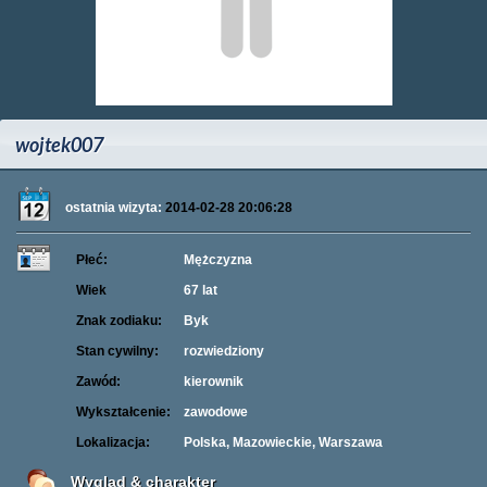
wojtek007
ostatnia wizyta:
2014-02-28 20:06:28
Płeć:
Mężczyzna
Wiek
67 lat
Znak zodiaku:
Byk
Stan cywilny:
rozwiedziony
Zawód:
kierownik
Wykształcenie:
zawodowe
Lokalizacja:
Polska, Mazowieckie, Warszawa
Wygląd & charakter