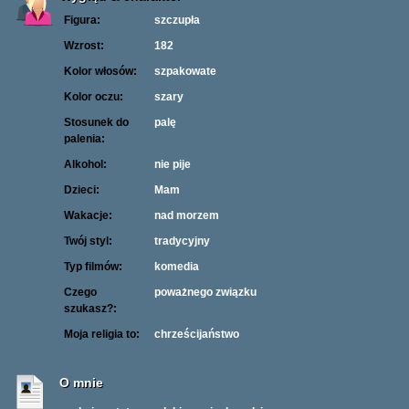
Figura:
szczupła
Wzrost:
182
Kolor włosów:
szpakowate
Kolor oczu:
szary
Stosunek do
palę
palenia:
Alkohol:
nie pije
Dzieci:
Mam
Wakacje:
nad morzem
Twój styl:
tradycyjny
Typ filmów:
komedia
Czego
poważnego związku
szukasz?:
Moja religia to:
chrześcijaństwo
O mnie