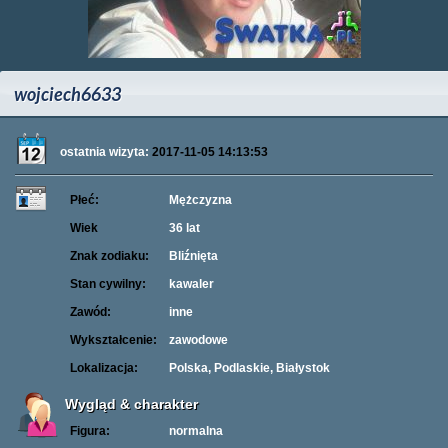
wojciech6633
ostatnia wizyta:
2017-11-05 14:13:53
Płeć:
Mężczyzna
Wiek
36 lat
Znak zodiaku:
Bliźnięta
Stan cywilny:
kawaler
Zawód:
inne
Wykształcenie:
zawodowe
Lokalizacja:
Polska, Podlaskie, Białystok
Wygląd & charakter
Figura:
normalna