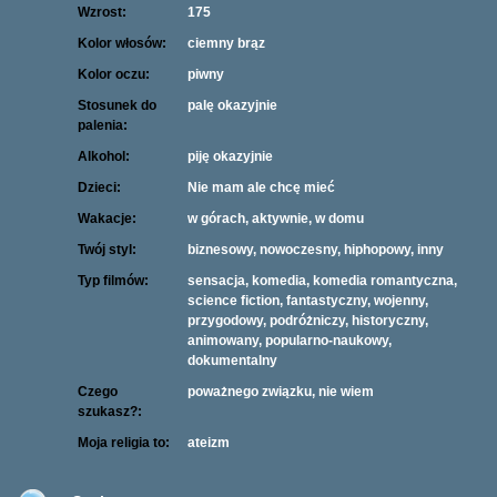
Wzrost:
175
Kolor włosów:
ciemny brąz
Kolor oczu:
piwny
Stosunek do
palę okazyjnie
palenia:
Alkohol:
piję okazyjnie
Dzieci:
Nie mam ale chcę mieć
Wakacje:
w górach, aktywnie, w domu
Twój styl:
biznesowy, nowoczesny, hiphopowy, inny
Typ filmów:
sensacja, komedia, komedia romantyczna,
science fiction, fantastyczny, wojenny,
przygodowy, podróżniczy, historyczny,
animowany, popularno-naukowy,
dokumentalny
Czego
poważnego związku, nie wiem
szukasz?:
Moja religia to:
ateizm