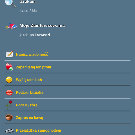
Szukam
szcześćia
Moje Zainteresowania
jazda po krawedzi
Napisz wiadomość
Zapamiętaj ten profil
Wyślij uśmiech
Podaruj buziaka
Podaruj różę
Zaproś na kawę
Przejażdżka samochodem