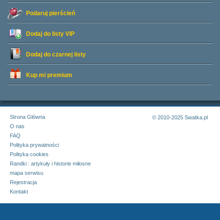
Podaruj pierścień
Dodaj do listy
VIP
Dodaj do czarnej listy
Kup mi premium
Strona Główna
© 2010-2025 Swatka.pl
O nas
FAQ
Polityka prywatności
Polityka cookies
Randki : artykuły i historie miłosne
mapa serwisu
Rejestracja
Kontakt