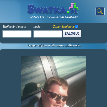
Twój login / email:
hasło:
Zapamiętaj mnie
ZALOGUJ
Przypomnij hasło lub nazwę użytkownika