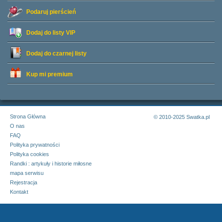
Podaruj pierścień
Dodaj do listy
VIP
Dodaj do czarnej listy
Kup mi premium
Strona Główna
© 2010-2025 Swatka.pl
O nas
FAQ
Polityka prywatności
Polityka cookies
Randki : artykuły i historie miłosne
mapa serwisu
Rejestracja
Kontakt