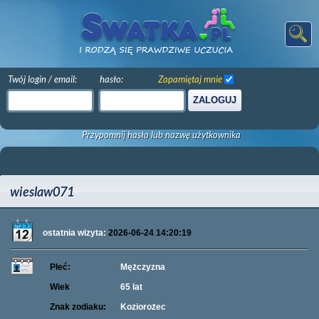
Twój login / email:
hasło:
Zapamiętaj mnie
ZALOGUJ
Przypomnij hasło lub nazwę użytkownika
wieslaw071
ostatnia wizyta:
2026-06-24 14:20:19
Płeć:
Mężczyzna
Wiek
65 lat
Znak zodiaku:
Koziorożec