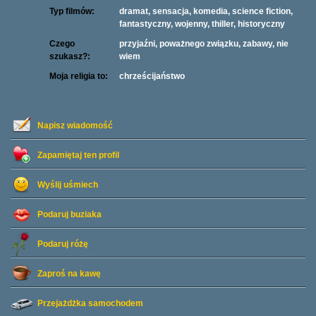
Typ filmów:
dramat, sensacja, komedia, science fiction,
fantastyczny, wojenny, thiller, historyczny
Czego
przyjaźni, poważnego związku, zabawy, nie
szukasz?:
wiem
Moja religia to:
chrześcijaństwo
Napisz wiadomość
Zapamiętaj ten profil
Wyślij uśmiech
Podaruj buziaka
Podaruj różę
Zaproś na kawę
Przejażdżka samochodem