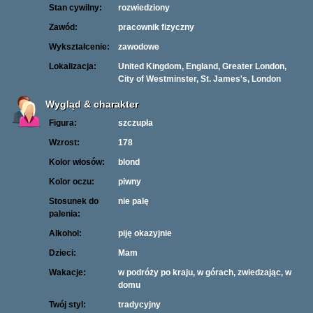
Stan cywilny:
rozwiedziony
Zawód:
pracownik fizyczny
Wykształcenie:
zawodowe
Lokalizacja:
United Kingdom, England, Greater London,
City of Westminster, St. James's, London
Wygląd & charakter
Figura:
szczupła
Wzrost:
178
Kolor włosów:
blond
Kolor oczu:
piwny
Stosunek do
nie palę
palenia:
Alkohol:
piję okazyjnie
Dzieci:
Mam
Wakacje:
w podróży po kraju, w górach, zwiedzając, w
domu
Twój styl:
tradycyjny