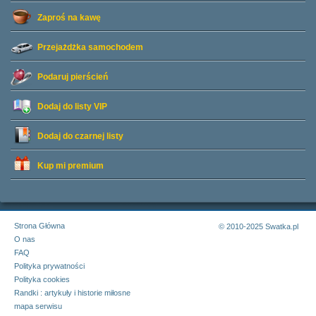
Zaproś na kawę
Przejażdżka samochodem
Podaruj pierścień
Dodaj do listy
VIP
Dodaj do czarnej listy
Kup mi premium
Strona Główna
© 2010-2025 Swatka.pl
O nas
FAQ
Polityka prywatności
Polityka cookies
Randki : artykuły i historie miłosne
mapa serwisu