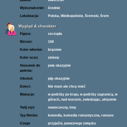
Zawód:
właściciel
Wykształcenie:
średnie
Lokalizacja:
Polska, Wielkopolskie, Śremski, Śrem
Wygląd & charakter
Figura:
szczupła
Wzrost:
168
Kolor włosów:
brązowe
Kolor oczu:
zielony
Stosunek do
palę okazyjnie
palenia:
Alkohol:
piję okazyjnie
Dzieci:
Nie mam ale chcę mieć
Wakacje:
w podróży po kraju, w podróży zagranicą, w
górach, nad morzem, zwiedzając, aktywnie
Twój styl:
nowoczesny, inny
Typ filmów:
komedia, komedia romantyczna, romans
Czego
przyjaźni, poważnego związku