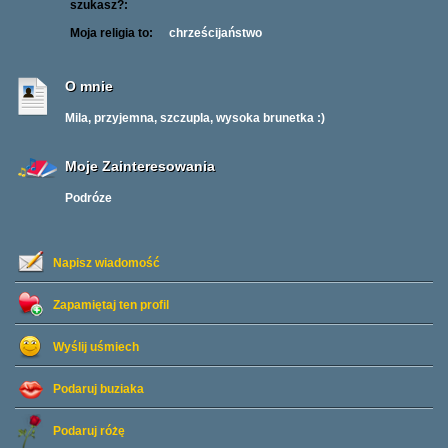
szukasz?:
Moja religia to:
chrześcijaństwo
O mnie
Mila, przyjemna, szczupla, wysoka brunetka :)
Moje Zainteresowania
Podróze
Napisz wiadomość
Zapamiętaj ten profil
Wyślij uśmiech
Podaruj buziaka
Podaruj różę