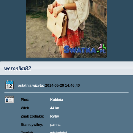
weronika82
ostatnia wizyta:
2014-05-29 14:46:40
Płeć:
Kobieta
Wiek
44 lat
Znak zodiaku:
Ryby
Stan cywilny:
panna