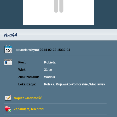
vika44
ostatnia wizyta:
2014-02-22 15:32:04
Płeć:
Kobieta
Wiek
31 lat
Znak zodiaku:
Wodnik
Lokalizacja:
Polska, Kujawsko-Pomorskie, Włocławek
Napisz wiadomość
Zapamiętaj ten profil