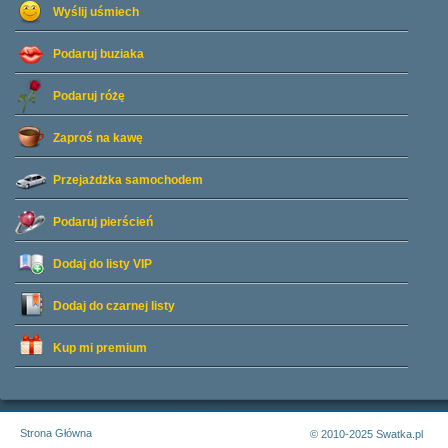
Wyślij uśmiech
Podaruj buziaka
Podaruj różę
Zaproś na kawę
Przejażdżka samochodem
Podaruj pierścień
Dodaj do listy
VIP
Dodaj do czarnej listy
Kup mi premium
Strona Główna
© 2010-2025 Swatka.pl