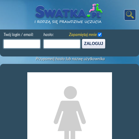
Twój login / email:
hasło:
Zapamiętaj mnie
ZALOGUJ
Przypomnij hasło lub nazwę użytkownika