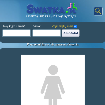
Twój login / email:
hasło:
Zapamiętaj mnie
ZALOGUJ
Przypomnij hasło lub nazwę użytkownika