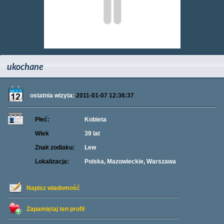
ukochane
ostatnia wizyta:
2011-01-07 12:36:37
Płeć:
Kobieta
Wiek
39 lat
Znak zodiaku:
Lew
Lokalizacja:
Polska, Mazowieckie, Warszawa
Napisz wiadomość
Zapamiętaj ten profil