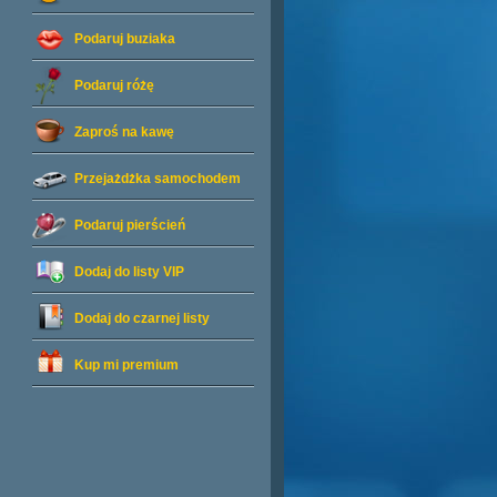
Podaruj buziaka
Podaruj różę
Zaproś na kawę
Przejażdżka samochodem
Podaruj pierścień
Dodaj do listy
VIP
Dodaj do czarnej listy
Kup mi premium