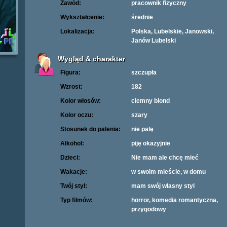
Zawód:
pracownik fizyczny
Wykształcenie:
średnie
Lokalizacja:
Polska, Lubelskie, Janowski,
Janów Lubelski
Wygląd & charakter
Figura:
szczupła
Wzrost:
182
Kolor włosów:
ciemny blond
Kolor oczu:
szary
Stosunek do palenia:
nie palę
Alkohol:
piję okazyjnie
Dzieci:
Nie mam ale chcę mieć
Wakacje:
w swoim mieście, w domu
Twój styl:
mam swój własny styl
Typ filmów:
horror, komedia romantyczna,
przygodowy