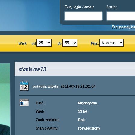
Twój login / email:
hasło:
Przypomnij ha
Wiek
od
do
Płeć:
stanislaw73
ostatnia wizyta:
2011-07-19 21:32:04
Płeć:
Mężczyzna
Wiek
53 lat
Znak zodiaku:
Rak
Stan cywilny:
rozwiedziony