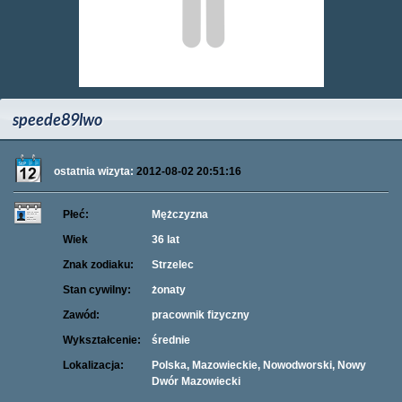
speede89lwo
ostatnia wizyta:
2012-08-02 20:51:16
Płeć:
Mężczyzna
Wiek
36 lat
Znak zodiaku:
Strzelec
Stan cywilny:
żonaty
Zawód:
pracownik fizyczny
Wykształcenie:
średnie
Lokalizacja:
Polska, Mazowieckie, Nowodworski, Nowy
Dwór Mazowiecki