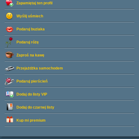
Zapamiętaj ten profil
Wyślij uśmiech
Podaruj buziaka
Podaruj różę
Zaproś na kawę
Przejażdżka samochodem
Podaruj pierścień
Dodaj do listy
VIP
Dodaj do czarnej listy
Kup mi premium