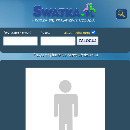
Twój login / email:
hasło:
Zapamiętaj mnie
ZALOGUJ
Przypomnij hasło lub nazwę użytkownika