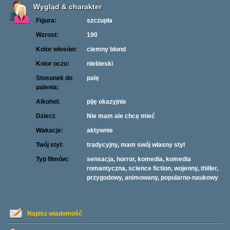
Wygląd & charakter
Figura:
szczupła
Wzrost:
190
Kolor włosów:
ciemny blond
Kolor oczu:
niebieski
Stosunek do
palę
palenia:
Alkohol:
piję okazyjnie
Dzieci:
Nie mam ale chcę mieć
Wakacje:
aktywnie
Twój styl:
tradycyjny, mam swój własny styl
Typ filmów:
sensacja, horror, komedia, komedia
romantyczna, science fiction, wojenny, thiller,
przygodowy, animowany, popularno-naukowy
Napisz wiadomość