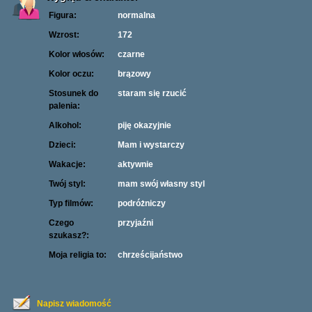
Figura:
normalna
Wzrost:
172
Kolor włosów:
czarne
Kolor oczu:
brązowy
Stosunek do
staram się rzucić
palenia:
Alkohol:
piję okazyjnie
Dzieci:
Mam i wystarczy
Wakacje:
aktywnie
Twój styl:
mam swój własny styl
Typ filmów:
podróżniczy
Czego
przyjaźni
szukasz?:
Moja religia to:
chrześcijaństwo
Napisz wiadomość