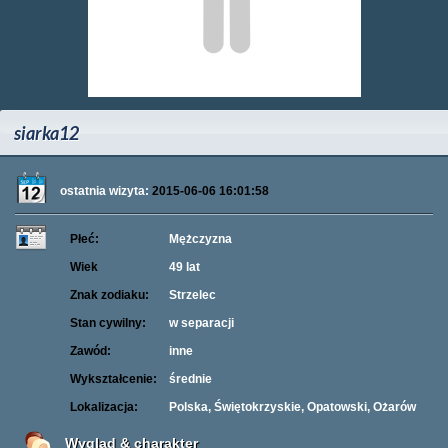
siarka12
ostatnia wizyta:
2015-06-06 16:01:58
Płeć:
Mężczyzna
Wiek
49 lat
Znak zodiaku:
Strzelec
Stan cywilny:
w separacji
Zawód:
inne
Wykształcenie:
średnie
Lokalizacja:
Polska, Świętokrzyskie, Opatowski, Ożarów
Wygląd & charakter