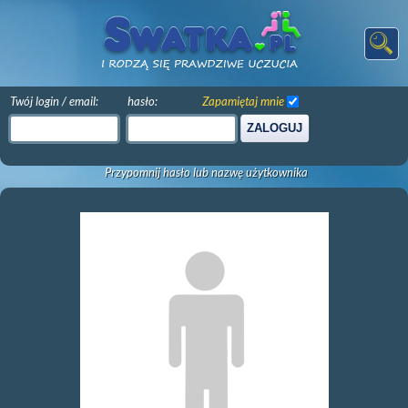
Twój login / email:
hasło:
Zapamiętaj mnie
ZALOGUJ
Przypomnij hasło lub nazwę użytkownika