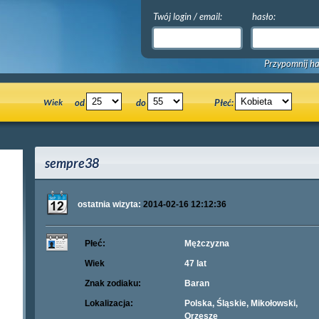
Twój login / email:
hasło:
Przypomnij ha
Wiek
od
do
Płeć:
sempre38
ostatnia wizyta:
2014-02-16 12:12:36
Płeć:
Mężczyzna
Wiek
47 lat
Znak zodiaku:
Baran
Lokalizacja:
Polska, Śląskie, Mikołowski,
Orzesze