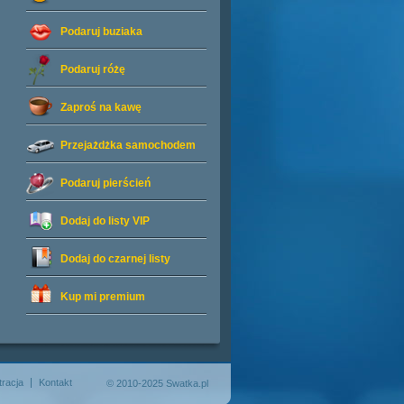
Podaruj buziaka
Podaruj różę
Zaproś na kawę
Przejażdżka samochodem
Podaruj pierścień
Dodaj do listy
VIP
Dodaj do czarnej listy
Kup mi premium
tracja
Kontakt
© 2010-2025 Swatka.pl