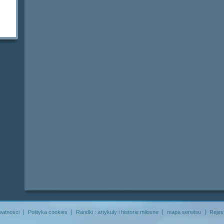
watności
Polityka cookies
Randki : artykuły i historie miłosne
mapa serwisu
Rejes