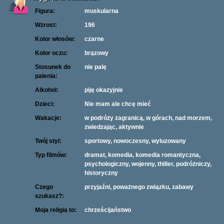
Figura:
muskularna
Wzrost:
196
Kolor włosów:
czarne
Kolor oczu:
brązowy
Stosunek do
nie palę
palenia:
Alkohol:
piję okazyjnie
Dzieci:
Nie mam ale chcę mieć
Wakacje:
w podróży zagranicą, w górach, nad morzem,
zwiedzając, aktywnie
Twój styl:
sportowy, nowoczesny, wyluzowany
Typ filmów:
dramat, komedia, komedia romantyczna,
psychologiczny, wojenny, thiller, podróżniczy,
historyczny
Czego
przyjaźni, poważnego związku, zabawy
szukasz?:
Moja religia to:
chrześcijaństwo