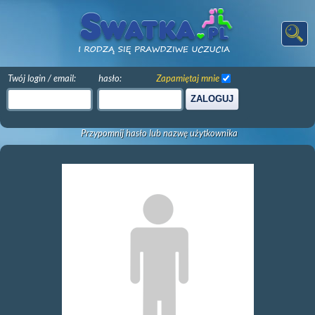
Twój login / email:
hasło:
Zapamiętaj mnie
ZALOGUJ
Przypomnij hasło lub nazwę użytkownika