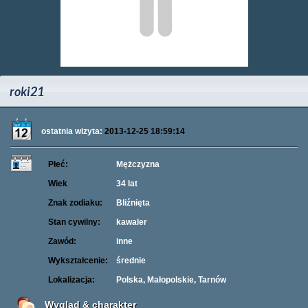
roki21
ostatnia wizyta:
2013-12-25 18:59:14
Płeć:
Mężczyzna
Wiek
34 lat
Znak zodiaku:
Bliźnięta
Stan cywilny:
kawaler
Zawód:
inne
Wykształcenie:
średnie
Lokalizacja:
Polska, Małopolskie, Tarnów
Wygląd & charakter