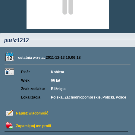
pusia1212
ostatnia wizyta:
2011-12-13 16:06:18
Płeć:
Kobieta
Wiek
66 lat
Znak zodiaku:
Bliźnięta
Lokalizacja:
Polska, Zachodniopomorskie, Policki, Police
Napisz wiadomość
Zapamiętaj ten profil