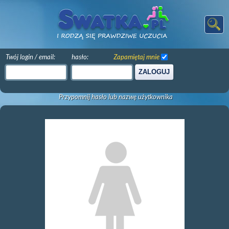
Twój login / email:
hasło:
Zapamiętaj mnie
ZALOGUJ
Przypomnij hasło lub nazwę użytkownika