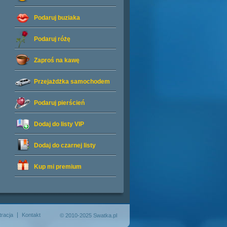
Podaruj buziaka
Podaruj różę
Zaproś na kawę
Przejażdżka samochodem
Podaruj pierścień
Dodaj do listy
VIP
Dodaj do czarnej listy
Kup mi premium
tracja
Kontakt
© 2010-2025 Swatka.pl