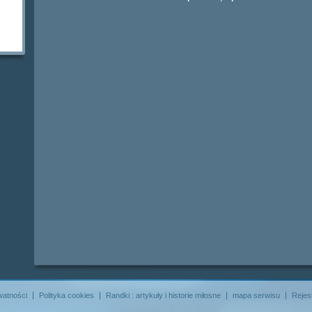
watności
Polityka cookies
Randki : artykuły i historie miłosne
mapa serwisu
Rejes