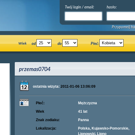
Twój login / email:
hasło:
Przypomnij ha
Wiek
od
do
Płeć:
przemas0704
ostatnia wizyta:
2011-01-06 13:06:09
Płeć:
Mężczyzna
Wiek
41 lat
Znak zodiaku:
Panna
Lokalizacja:
Polska, Kujawsko-Pomorskie,
Lipnowski, Lipno