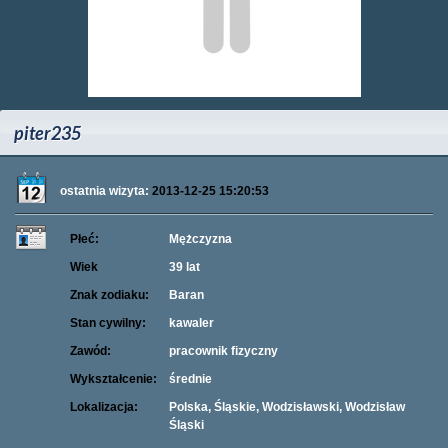
piter235
ostatnia wizyta:
2013-12-25 15:20:53
Płeć:
Mężczyzna
Wiek
39 lat
Znak zodiaku:
Baran
Stan cywilny:
kawaler
Zawód:
pracownik fizyczny
Wykształcenie:
średnie
Lokalizacja:
Polska, Śląskie, Wodzisławski, Wodzisław
Śląski