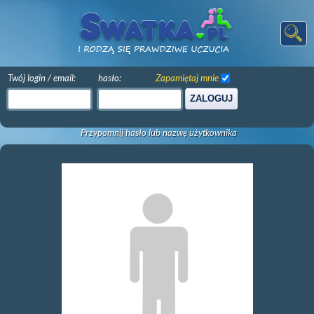
Twój login / email:
hasło:
Zapamiętaj mnie
ZALOGUJ
Przypomnij hasło lub nazwę użytkownika