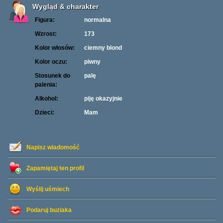
Wygląd & charakter
Figura:
normalna
Wzrost:
173
Kolor włosów:
ciemny blond
Kolor oczu:
piwny
Stosunek do
palę
palenia:
Alkohol:
piję okazyjnie
Dzieci:
Mam
Napisz wiadomość
Zapamiętaj ten profil
Wyślij uśmiech
Podaruj buziaka