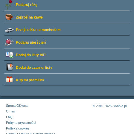
Podaruj różę
Zaproś na kawę
Przejażdżka samochodem
Podaruj pierścień
Dodaj do listy
VIP
Dodaj do czarnej listy
Kup mi premium
Strona Główna
© 2010-2025 Swatka.pl
O nas
FAQ
Polityka prywatności
Polityka cookies