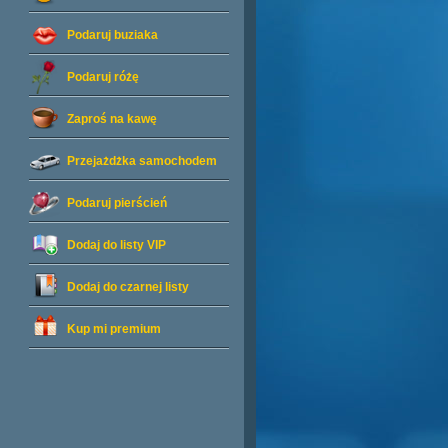
Podaruj buziaka
Podaruj różę
Zaproś na kawę
Przejażdżka samochodem
Podaruj pierścień
Dodaj do listy
VIP
Dodaj do czarnej listy
Kup mi premium