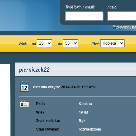
Twój login / email:
hasło:
Przypomnij ha
Wiek
od
do
Płeć:
pierniczek22
ostatnia wizyta:
2014-03-20 15:16:58
Płeć:
Kobieta
Wiek
49 lat
Znak zodiaku:
Byk
Stan cywilny:
rozwiedziona