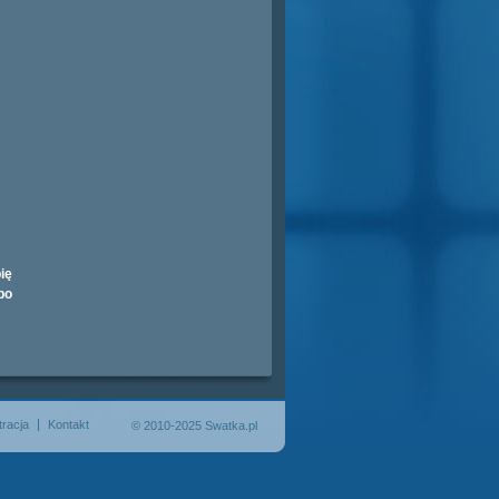
ię
bo
tracja
Kontakt
© 2010-2025 Swatka.pl