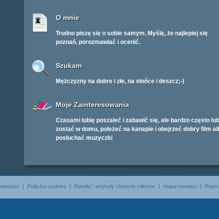
O mnie
Trudno piszę się o sobie samym. Myślę, że najlepiej się
poznań, porozmawiać i ocenić.
Szukam
Mężczyzny na dobre i złe, na słońce i deszcz;-)
Moje Zainteresowania
Czasami lubię poszaleć i zabawić się, ale bardzo często lub
zostać w domu, poleżeć na kanapie i obejrzeć dobry film al
posłuchać muzyczki
watności
Polityka cookies
Randki : artykuły i historie miłosne
mapa serwisu
Rejes