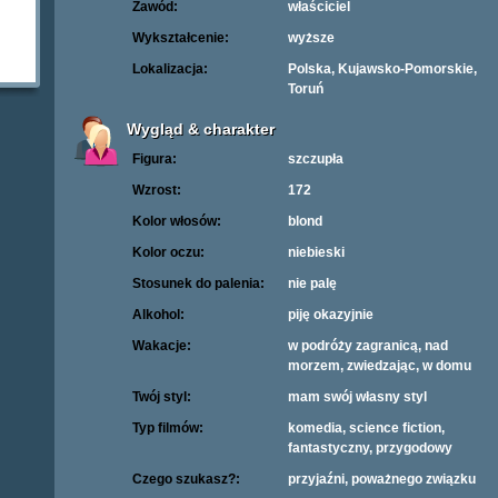
Zawód:
właściciel
Wykształcenie:
wyższe
Lokalizacja:
Polska, Kujawsko-Pomorskie,
Toruń
Wygląd & charakter
Figura:
szczupła
Wzrost:
172
Kolor włosów:
blond
Kolor oczu:
niebieski
Stosunek do palenia:
nie palę
Alkohol:
piję okazyjnie
Wakacje:
w podróży zagranicą, nad
morzem, zwiedzając, w domu
Twój styl:
mam swój własny styl
Typ filmów:
komedia, science fiction,
fantastyczny, przygodowy
Czego szukasz?:
przyjaźni, poważnego związku