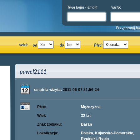
Twój login / email:
hasło:
Przypomnij ha
Wiek
od
do
Płeć:
pawel2111
ostatnia wizyta:
2011-06-07 21:56:24
Płeć:
Mężczyzna
Wiek
32 lat
Znak zodiaku:
Baran
Lokalizacja:
Polska, Kujawsko-Pomorskie,
Rypiński, Rypin