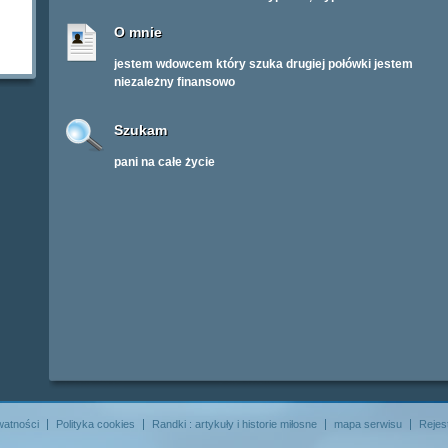
O mnie
jestem wdowcem który szuka drugiej połówki jestem
niezależny finansowo
Szukam
pani na całe życie
watności
Polityka cookies
Randki : artykuły i historie miłosne
mapa serwisu
Rejes