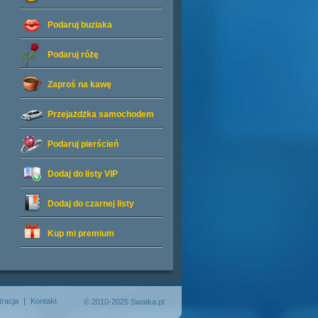
Podaruj buziaka
Podaruj różę
Zaproś na kawę
Przejażdżka samochodem
Podaruj pierścień
Dodaj do listy
VIP
Dodaj do czarnej listy
Kup mi premium
tracja
Kontakt
© 2010-2025 Swatka.pl