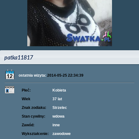
patka11817
ostatnia wizyta:
2014-05-25 22:34:39
Płeć:
Kobieta
Wiek
37 lat
Znak zodiaku:
Strzelec
Stan cywilny:
wdowa
Zawód:
inne
Wykształcenie:
zawodowe