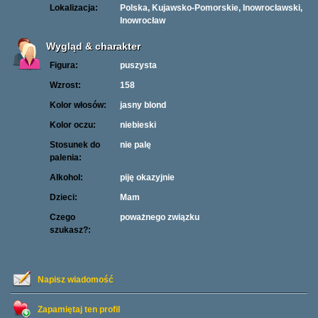
Lokalizacja:
Polska, Kujawsko-Pomorskie, Inowrocławski,
Inowrocław
Wygląd & charakter
Figura:
puszysta
Wzrost:
158
Kolor włosów:
jasny blond
Kolor oczu:
niebieski
Stosunek do
nie palę
palenia:
Alkohol:
piję okazyjnie
Dzieci:
Mam
Czego
poważnego związku
szukasz?:
Napisz wiadomość
Zapamiętaj ten profil