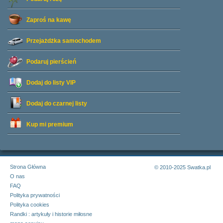
Zaproś na kawę
Przejażdżka samochodem
Podaruj pierścień
Dodaj do listy
VIP
Dodaj do czarnej listy
Kup mi premium
Strona Główna
© 2010-2025 Swatka.pl
O nas
FAQ
Polityka prywatności
Polityka cookies
Randki : artykuły i historie miłosne