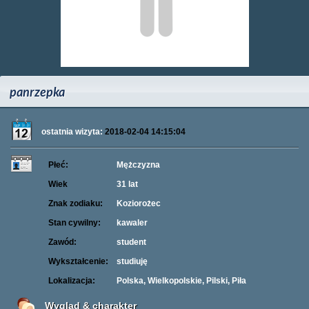
panrzepka
ostatnia wizyta:
2018-02-04 14:15:04
Płeć:
Mężczyzna
Wiek
31 lat
Znak zodiaku:
Koziorożec
Stan cywilny:
kawaler
Zawód:
student
Wykształcenie:
studiuję
Lokalizacja:
Polska, Wielkopolskie, Pilski, Piła
Wygląd & charakter