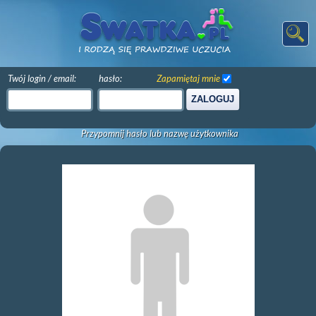
Twój login / email:
hasło:
Zapamiętaj mnie
ZALOGUJ
Przypomnij hasło lub nazwę użytkownika