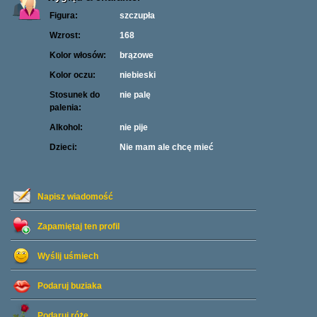
Figura:
szczupła
Wzrost:
168
Kolor włosów:
brązowe
Kolor oczu:
niebieski
Stosunek do
nie palę
palenia:
Alkohol:
nie pije
Dzieci:
Nie mam ale chcę mieć
Napisz wiadomość
Zapamiętaj ten profil
Wyślij uśmiech
Podaruj buziaka
Podaruj różę