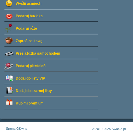
Wyślij uśmiech
Podaruj buziaka
Podaruj różę
Zaproś na kawę
Przejażdżka samochodem
Podaruj pierścień
Dodaj do listy
VIP
Dodaj do czarnej listy
Kup mi premium
Strona Główna
© 2010-2025 Swatka.pl