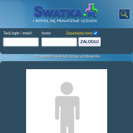
Twój login / email:
hasło:
Zapamiętaj mnie
ZALOGUJ
Przypomnij hasło lub nazwę użytkownika