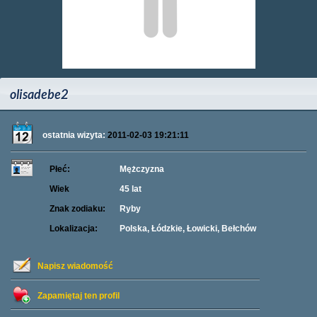
olisadebe2
ostatnia wizyta:
2011-02-03 19:21:11
Płeć:
Mężczyzna
Wiek
45 lat
Znak zodiaku:
Ryby
Lokalizacja:
Polska, Łódzkie, Łowicki, Bełchów
Napisz wiadomość
Zapamiętaj ten profil