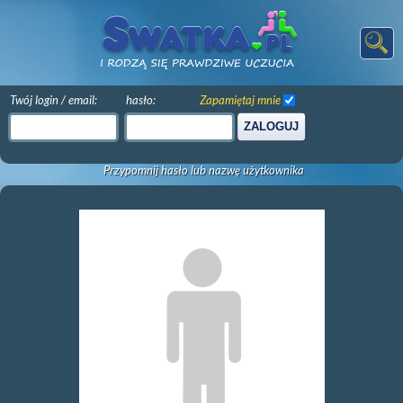
Twój login / email:
hasło:
Zapamiętaj mnie
ZALOGUJ
Przypomnij hasło lub nazwę użytkownika