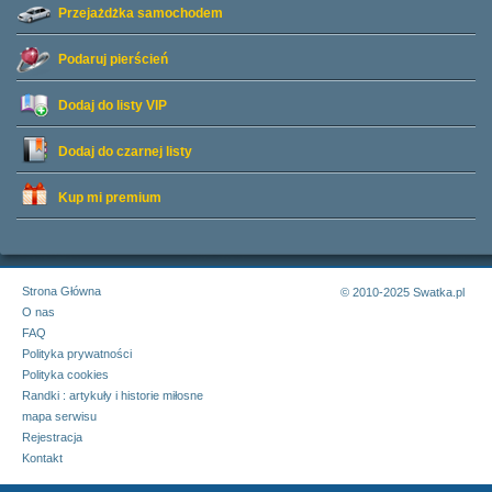
Przejażdżka samochodem
Podaruj pierścień
Dodaj do listy
VIP
Dodaj do czarnej listy
Kup mi premium
Strona Główna
© 2010-2025 Swatka.pl
O nas
FAQ
Polityka prywatności
Polityka cookies
Randki : artykuły i historie miłosne
mapa serwisu
Rejestracja
Kontakt