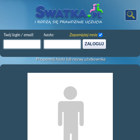
Twój login / email:
hasło:
Zapamiętaj mnie
ZALOGUJ
Przypomnij hasło lub nazwę użytkownika