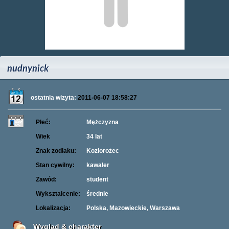
nudnynick
ostatnia wizyta:
2011-06-07 18:58:27
Płeć:
Mężczyzna
Wiek
34 lat
Znak zodiaku:
Koziorożec
Stan cywilny:
kawaler
Zawód:
student
Wykształcenie:
średnie
Lokalizacja:
Polska, Mazowieckie, Warszawa
Wygląd & charakter