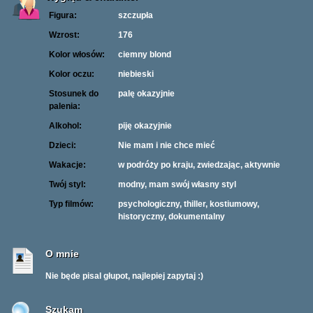
Figura:
szczupła
Wzrost:
176
Kolor włosów:
ciemny blond
Kolor oczu:
niebieski
Stosunek do
palę okazyjnie
palenia:
Alkohol:
piję okazyjnie
Dzieci:
Nie mam i nie chce mieć
Wakacje:
w podróży po kraju, zwiedzając, aktywnie
Twój styl:
modny, mam swój własny styl
Typ filmów:
psychologiczny, thiller, kostiumowy,
historyczny, dokumentalny
O mnie
Nie będe pisal głupot, najlepiej zapytaj :)
Szukam