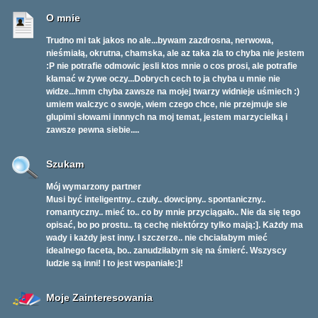
O mnie
Trudno mi tak jakos no ale...bywam zazdrosna, nerwowa,
nieśmiałą, okrutna, chamska, ale az taka zla to chyba nie jestem
:P nie potrafie odmowic jesli ktos mnie o cos prosi, ale potrafie
kłamać w żywe oczy...Dobrych cech to ja chyba u mnie nie
widze...hmm chyba zawsze na mojej twarzy widnieje uśmiech :)
umiem walczyc o swoje, wiem czego chce, nie przejmuje sie
glupimi słowami innnych na moj temat, jestem marzycielką i
zawsze pewna siebie....
Szukam
Mój wymarzony partner
Musi być inteligentny.. czuły.. dowcipny.. spontaniczny..
romantyczny.. mieć to.. co by mnie przyciągało.. Nie da się tego
opisać, bo po prostu.. tą cechę niektórzy tylko mają:]. Każdy ma
wady i każdy jest inny. I szczerze.. nie chciałabym mieć
idealnego faceta, bo.. zanudziłabym się na śmierć. Wszyscy
ludzie są inni! I to jest wspaniałe:]!
Moje Zainteresowania