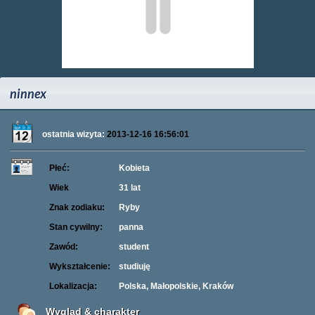
ninnex
ostatnia wizyta:
2013-12-16 16:56:01
Płeć:
Kobieta
Wiek
31 lat
Znak zodiaku:
Ryby
Stan cywilny:
panna
Zawód:
student
Wykształcenie:
studiuję
Lokalizacja:
Polska, Małopolskie, Kraków
Wygląd & charakter