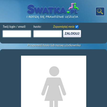
Twój login / email:
hasło:
Zapamiętaj mnie
ZALOGUJ
Przypomnij hasło lub nazwę użytkownika