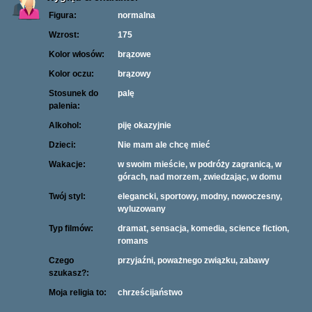
Figura:
normalna
Wzrost:
175
Kolor włosów:
brązowe
Kolor oczu:
brązowy
Stosunek do
palę
palenia:
Alkohol:
piję okazyjnie
Dzieci:
Nie mam ale chcę mieć
Wakacje:
w swoim mieście, w podróży zagranicą, w
górach, nad morzem, zwiedzając, w domu
Twój styl:
elegancki, sportowy, modny, nowoczesny,
wyluzowany
Typ filmów:
dramat, sensacja, komedia, science fiction,
romans
Czego
przyjaźni, poważnego związku, zabawy
szukasz?:
Moja religia to:
chrześcijaństwo