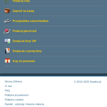
Podaruj różę
Zaproś na kawę
Przejażdżka samochodem
Podaruj pierścień
Dodaj do listy
VIP
Dodaj do czarnej listy
Kup mi premium
Strona Główna
© 2010-2025 Swatka.pl
O nas
FAQ
Polityka prywatności
Polityka cookies
Randki : artykuły i historie miłosne