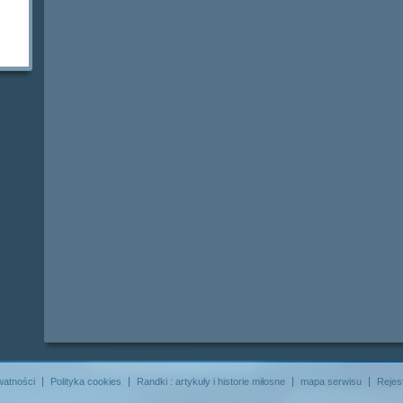
watności
Polityka cookies
Randki : artykuły i historie miłosne
mapa serwisu
Rejes