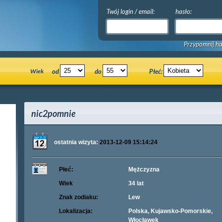
Twój login / email:
hasło:
Przypomnij ha
Wiek
od
do
Płeć:
nic2pomnie
ostatnia wizyta:
2013-12-09 15:14:24
Płeć:
Mężczyzna
Wiek
34 lat
Znak zodiaku:
Lew
Lokalizacja:
Polska, Kujawsko-Pomorskie,
Włocławek