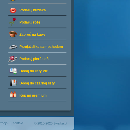
Podaruj buziaka
Podaruj różę
Zaproś na kawę
Przejażdżka samochodem
Podaruj pierścień
Dodaj do listy
VIP
Dodaj do czarnej listy
Kup mi premium
tracja
Kontakt
© 2010-2025 Swatka.pl