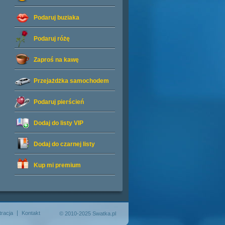
Podaruj buziaka
Podaruj różę
Zaproś na kawę
Przejażdżka samochodem
Podaruj pierścień
Dodaj do listy
VIP
Dodaj do czarnej listy
Kup mi premium
tracja
Kontakt
© 2010-2025 Swatka.pl