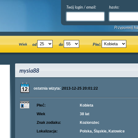
Twój login / email:
hasło:
Przypomnij ha
Wiek
od
do
Płeć:
mysia88
ostatnia wizyta:
2013-12-25 20:01:22
Płeć:
Kobieta
Wiek
38 lat
Znak zodiaku:
Koziorożec
Lokalizacja:
Polska, Śląskie, Katowice