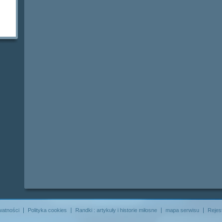
watności
Polityka cookies
Randki : artykuły i historie miłosne
mapa serwisu
Rejes