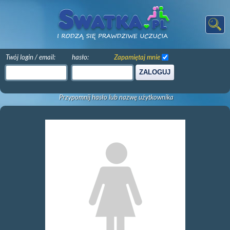
Twój login / email:
hasło:
Zapamiętaj mnie
ZALOGUJ
Przypomnij hasło lub nazwę użytkownika