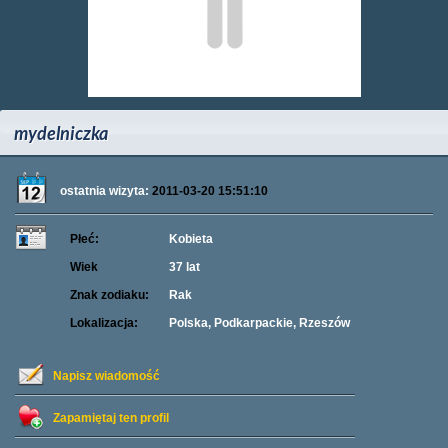
mydelniczka
ostatnia wizyta:
2011-03-20 15:51:10
Płeć:
Kobieta
Wiek
37 lat
Znak zodiaku:
Rak
Lokalizacja:
Polska, Podkarpackie, Rzeszów
Napisz wiadomość
Zapamiętaj ten profil