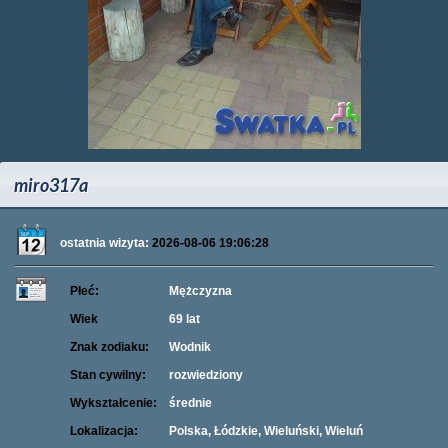
miro317a
ostatnia wizyta:
2026-08-06 19:06:28
Płeć:
Mężczyzna
Wiek
69 lat
Znak zodiaku:
Wodnik
Stan cywilny:
rozwiedziony
Wykształcenie:
średnie
Lokalizacja:
Polska, Łódzkie, Wieluński, Wieluń