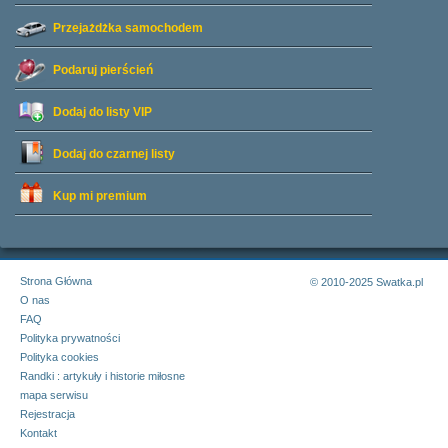
Przejażdżka samochodem
Podaruj pierścień
Dodaj do listy
VIP
Dodaj do czarnej listy
Kup mi premium
Strona Główna
© 2010-2025 Swatka.pl
O nas
FAQ
Polityka prywatności
Polityka cookies
Randki : artykuły i historie miłosne
mapa serwisu
Rejestracja
Kontakt