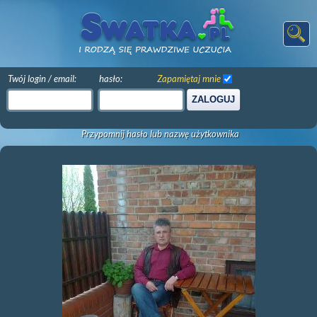
Twój login / email:
hasło:
Zapamiętaj mnie
ZALOGUJ
Przypomnij hasło lub nazwę użytkownika