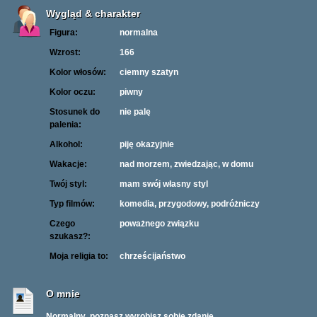
Wygląd & charakter
Figura:
normalna
Wzrost:
166
Kolor włosów:
ciemny szatyn
Kolor oczu:
piwny
Stosunek do
nie palę
palenia:
Alkohol:
piję okazyjnie
Wakacje:
nad morzem, zwiedzając, w domu
Twój styl:
mam swój własny styl
Typ filmów:
komedia, przygodowy, podróżniczy
Czego
poważnego związku
szukasz?:
Moja religia to:
chrześcijaństwo
O mnie
Normalny ,poznasz wyrobisz sobie zdanie .