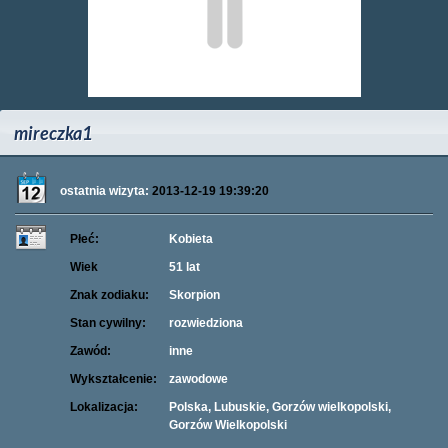
mireczka1
ostatnia wizyta:
2013-12-19 19:39:20
Płeć:
Kobieta
Wiek
51 lat
Znak zodiaku:
Skorpion
Stan cywilny:
rozwiedziona
Zawód:
inne
Wykształcenie:
zawodowe
Lokalizacja:
Polska, Lubuskie, Gorzów wielkopolski,
Gorzów Wielkopolski