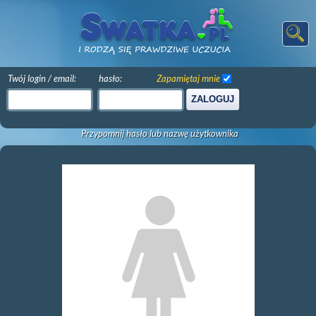
Twój login / email:
hasło:
Zapamiętaj mnie
ZALOGUJ
Przypomnij hasło lub nazwę użytkownika