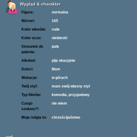
Wygląd & charakter
Figura:
normalna
Wzrost:
165
Kolor włosów:
rude
Kolor oczu:
niebieski
Stosunek do
palę
palenia:
Alkohol:
piję okazyjnie
Dzieci:
Mam
Wakacje:
w górach
Twój styl:
mam swój własny styl
Typ filmów:
komedia, przygodowy
Czego
nie wiem
szukasz?:
Moja religia to:
chrześcijaństwo