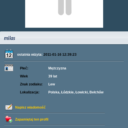
milas
ostatnia wizyta:
2011-01-16 12:39:23
Płeć:
Mężczyzna
Wiek
39 lat
Znak zodiaku:
Lew
Lokalizacja:
Polska, Łódzkie, Łowicki, Bełchów
Napisz wiadomość
Zapamiętaj ten profil