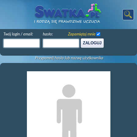
Twój login / email:
hasło:
Zapamiętaj mnie
ZALOGUJ
Przypomnij hasło lub nazwę użytkownika