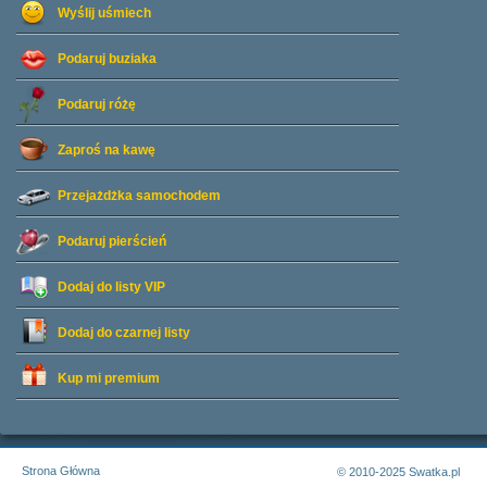
Wyślij uśmiech
Podaruj buziaka
Podaruj różę
Zaproś na kawę
Przejażdżka samochodem
Podaruj pierścień
Dodaj do listy
VIP
Dodaj do czarnej listy
Kup mi premium
Strona Główna
© 2010-2025 Swatka.pl