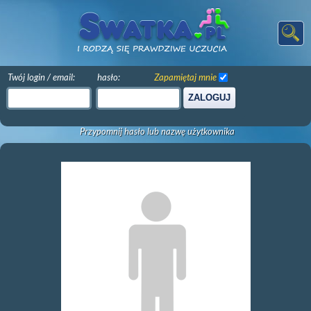
Twój login / email:
hasło:
Zapamiętaj mnie
ZALOGUJ
Przypomnij hasło lub nazwę użytkownika