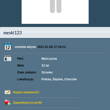
meski123
ostatnia wizyta:
2011-01-06 17:18:12
Płeć:
Mężczyzna
Wiek
32 lat
Znak zodiaku:
Strzelec
Lokalizacja:
Polska, Śląskie, Chorzów
Napisz wiadomość
Zapamiętaj ten profil