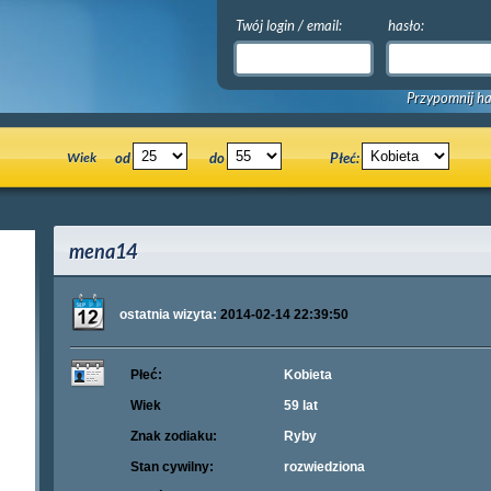
Twój login / email:
hasło:
Przypomnij ha
Wiek
od
do
Płeć:
mena14
ostatnia wizyta:
2014-02-14 22:39:50
Płeć:
Kobieta
Wiek
59 lat
Znak zodiaku:
Ryby
Stan cywilny:
rozwiedziona