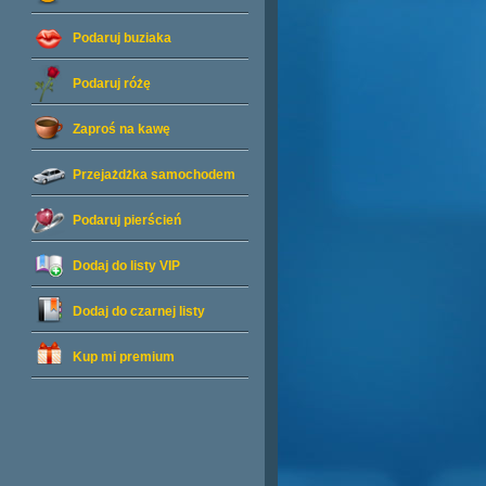
Podaruj buziaka
Podaruj różę
Zaproś na kawę
Przejażdżka samochodem
Podaruj pierścień
Dodaj do listy
VIP
Dodaj do czarnej listy
Kup mi premium