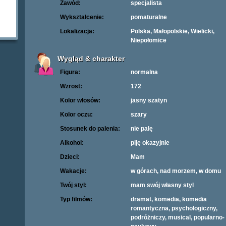
Zawód:
specjalista
Wykształcenie:
pomaturalne
Lokalizacja:
Polska, Małopolskie, Wielicki,
Niepołomice
Wygląd & charakter
Figura:
normalna
Wzrost:
172
Kolor włosów:
jasny szatyn
Kolor oczu:
szary
Stosunek do palenia:
nie palę
Alkohol:
piję okazyjnie
Dzieci:
Mam
Wakacje:
w górach, nad morzem, w domu
Twój styl:
mam swój własny styl
Typ filmów:
dramat, komedia, komedia
romantyczna, psychologiczny,
podróżniczy, musical, popularno-