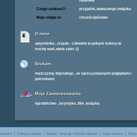
naukowy
Czego szukasz?:
przyjaźni, poważnego związku
Moja religia to:
chrześcijaństwo
O mnie
optymistka , zrzęda - człowiek w pełnym kolorycie
trochę wad ,wiele zalet :))
Szukam
mężczyzny dojrzałego , ze sprecyzowanymi poglądami i
potrzebami
Moje Zainteresowania
ogrodnictwo , turystyka ,film ,ksiązka
watności
Polityka cookies
Randki : artykuły i historie miłosne
mapa serwisu
Rejes