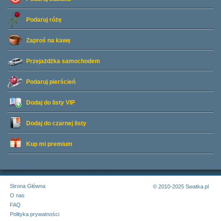
Podaruj różę
Zaproś na kawę
Przejażdżka samochodem
Podaruj pierścień
Dodaj do listy
VIP
Dodaj do czarnej listy
Kup mi premium
Strona Główna
© 2010-2025 Swatka.pl
O nas
FAQ
Polityka prywatności