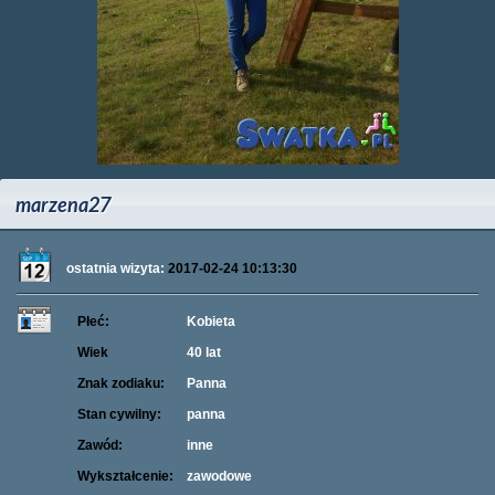
marzena27
ostatnia wizyta:
2017-02-24 10:13:30
Płeć:
Kobieta
Wiek
40 lat
Znak zodiaku:
Panna
Stan cywilny:
panna
Zawód:
inne
Wykształcenie:
zawodowe