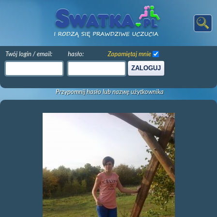
Twój login / email:
hasło:
Zapamiętaj mnie
ZALOGUJ
Przypomnij hasło lub nazwę użytkownika