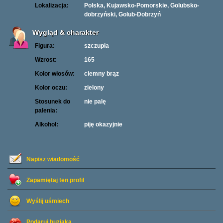
Lokalizacja:
Polska, Kujawsko-Pomorskie, Golubsko-
dobrzyński, Golub-Dobrzyń
Wygląd & charakter
Figura:
szczupła
Wzrost:
165
Kolor włosów:
ciemny brąz
Kolor oczu:
zielony
Stosunek do
nie palę
palenia:
Alkohol:
piję okazyjnie
Napisz wiadomość
Zapamiętaj ten profil
Wyślij uśmiech
Podaruj buziaka