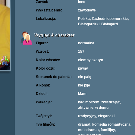
Zawód:
inne
Wykształcenie:
zawodowe
Lokalizacja:
Polska, Zachodniopomorskie,
Białogardzki, Białogard
Wygląd & charakter
Figura:
normalna
Wzrost:
157
Kolor włosów:
ciemny szatyn
Kolor oczu:
piwny
Stosunek do palenia:
nie palę
Alkohol:
nie pije
Dzieci:
Mam
Wakacje:
nad morzem, zwiedzając,
aktywnie, w domu
Twój styl:
tradycyjny, elegancki
Typ filmów:
dramat, komedia romantyczna,
melodramat, familijny,