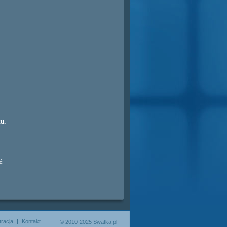
u.
ć
tracja
Kontakt
© 2010-2025 Swatka.pl