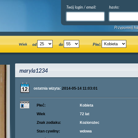
Twój login / email:
hasło:
Przypomnij ha
Wiek
od
do
Płeć:
maryla1234
ostatnia wizyta:
2014-05-14 11:03:01
Płeć:
Kobieta
Wiek
72 lat
Znak zodiaku:
Koziorożec
Stan cywilny:
wdowa