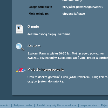
dokumentalny
Czego szukasz?:
przyjaźni, poważnego związku
Moja religia to:
chrześcijaństwo
O mnie
Jestem osobą ciepłą , skromną.
Szukam
Szukam Pana w wieku 60-70 lat. Myślącego o poważnym
związku, bez nałogów. Lubiącego wieś ,las , pracę w ogródk
Moje Zainteresowania
Umiem dobrze gotować. Lubię jazdę rowerem , lubię zbiera
grzyby, jestem domatorką.
watności
Polityka cookies
Randki : artykuły i historie miłosne
mapa serwisu
Rejes