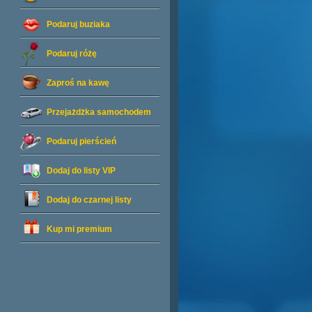
Podaruj buziaka
Podaruj różę
Zaproś na kawę
Przejażdżka samochodem
Podaruj pierścień
Dodaj do listy
VIP
Dodaj do czarnej listy
Kup mi premium