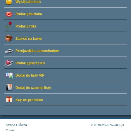
Wyślij uśmiech
Podaruj buziaka
Podaruj różę
Zaproś na kawę
Przejażdżka samochodem
Podaruj pierścień
Dodaj do listy
VIP
Dodaj do czarnej listy
Kup mi premium
Strona Główna
© 2010-2025 Swatka.pl
O nas