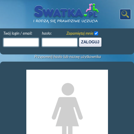
Twój login / email:
hasło:
Zapamiętaj mnie
ZALOGUJ
Przypomnij hasło lub nazwę użytkownika