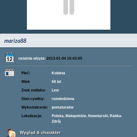
mariza88
ostatnia wizyta:
2013-01-04 15:43:05
Płeć:
Kobieta
Wiek
68 lat
Znak zodiaku:
Lew
Stan cywilny:
rozwiedziona
Wykształcenie:
pomaturalne
Lokalizacja:
Polska, Małopolskie, Nowotarski, Rabka-
Zdrój
Wygląd & charakter