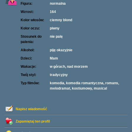
Figura:
normalna
Wzrost:
164
Kolor włosów:
ciemny blond
Kolor oczu:
piwny
Stosunek do
nie palę
palenia:
Alkohol:
piję okazyjnie
Dzieci:
Mam
Wakacje:
w górach, nad morzem
Twój styl:
tradycyjny
Typ filmów:
komedia, komedia romantyczna, romans,
melodramat, kostiumowy, musical
Napisz wiadomość
Zapamiętaj ten profil