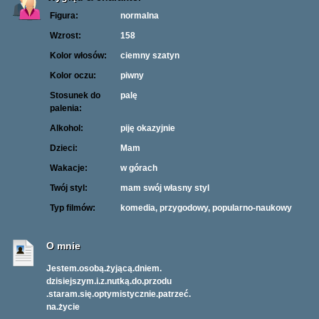
Figura:
normalna
Wzrost:
158
Kolor włosów:
ciemny szatyn
Kolor oczu:
piwny
Stosunek do
palę
palenia:
Alkohol:
piję okazyjnie
Dzieci:
Mam
Wakacje:
w górach
Twój styl:
mam swój własny styl
Typ filmów:
komedia, przygodowy, popularno-naukowy
O mnie
Jestem.osobą.żyjącą.dniem.
dzisiejszym.i.z.nutką.do.przodu
.staram.się.optymistycznie.patrzeć.
na.życie