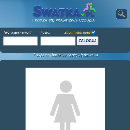
Twój login / email:
hasło:
Zapamiętaj mnie
ZALOGUJ
Przypomnij hasło lub nazwę użytkownika