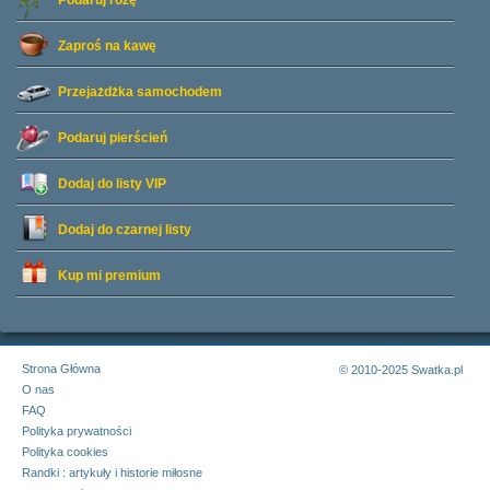
Podaruj różę
Zaproś na kawę
Przejażdżka samochodem
Podaruj pierścień
Dodaj do listy
VIP
Dodaj do czarnej listy
Kup mi premium
Strona Główna
© 2010-2025 Swatka.pl
O nas
FAQ
Polityka prywatności
Polityka cookies
Randki : artykuły i historie miłosne