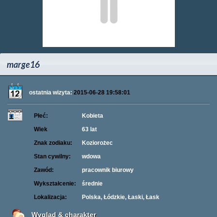
marge16
ostatnia wizyta:
2015-06-28 19:58:01
Płeć:
Kobieta
Wiek
63 lat
Znak zodiaku:
Koziorożec
Stan cywilny:
wdowa
Zawód:
pracownik biurowy
Wykształcenie:
średnie
Lokalizacja:
Polska, Łódzkie, Łaski, Łask
Wygląd & charakter