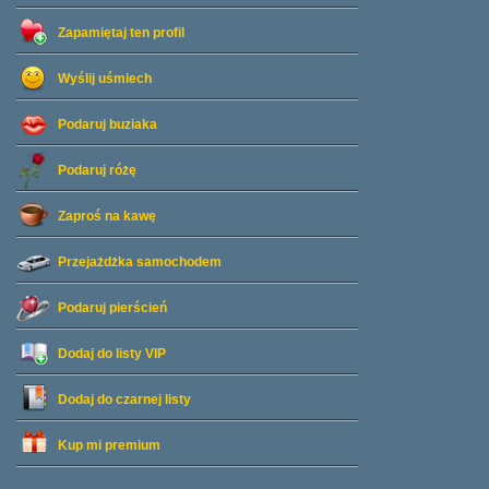
Zapamiętaj ten profil
Wyślij uśmiech
Podaruj buziaka
Podaruj różę
Zaproś na kawę
Przejażdżka samochodem
Podaruj pierścień
Dodaj do listy
VIP
Dodaj do czarnej listy
Kup mi premium