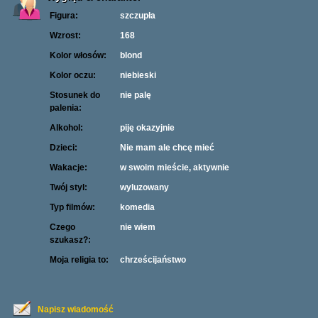
Figura:
szczupła
Wzrost:
168
Kolor włosów:
blond
Kolor oczu:
niebieski
Stosunek do
nie palę
palenia:
Alkohol:
piję okazyjnie
Dzieci:
Nie mam ale chcę mieć
Wakacje:
w swoim mieście, aktywnie
Twój styl:
wyluzowany
Typ filmów:
komedia
Czego
nie wiem
szukasz?:
Moja religia to:
chrześcijaństwo
Napisz wiadomość