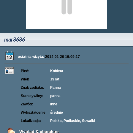
mar8686
ostatnia wizyta:
2014-01-20 19:09:17
Płeć:
Kobieta
Wiek
39 lat
Znak zodiaku:
Panna
Stan cywilny:
panna
Zawód:
inne
Wykształcenie:
średnie
Lokalizacja:
Polska, Podlaskie, Suwałki
Wygląd & charakter