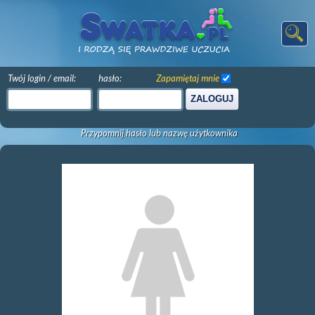
Twój login / email:
hasło:
Zapamiętaj mnie
ZALOGUJ
Przypomnij hasło lub nazwę użytkownika