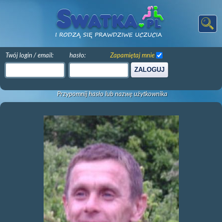
Twój login / email:
hasło:
Zapamiętaj mnie
ZALOGUJ
Przypomnij hasło lub nazwę użytkownika