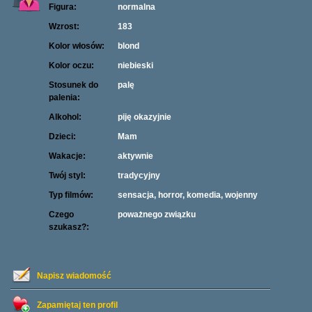
Figura:
normalna
Wzrost:
183
Kolor włosów:
blond
Kolor oczu:
niebieski
Stosunek do
palę
palenia:
Alkohol:
piję okazyjnie
Dzieci:
Mam
Wakacje:
aktywnie
Twój styl:
tradycyjny
Typ filmów:
sensacja, horror, komedia, wojenny
Czego
poważnego związku
szukasz?:
Napisz wiadomość
Zapamiętaj ten profil