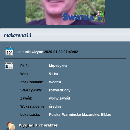
makarena11
ostatnia wizyta:
2020-01-30 07:49:02
Płeć:
Mężczyzna
Wiek
51 lat
Znak zodiaku:
Wodnik
Stan cywilny:
rozwiedziony
Zawód:
wolny zawód
Wykształcenie:
średnie
Lokalizacja:
Polska, Warmińsko-Mazurskie, Elbląg
Wygląd & charakter