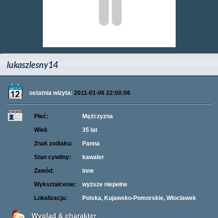
lukaszlesny14
ostatnia wizyta:
2011-01-06 22:00:06
Płeć:
Mężczyzna
Wiek
35 lat
Znak zodiaku:
Panna
Stan cywilny:
kawaler
Zawód:
inne
Wykształcenie:
wyższe niepełne
Lokalizacja:
Polska, Kujawsko-Pomorskie, Włocławek
Wygląd & charakter