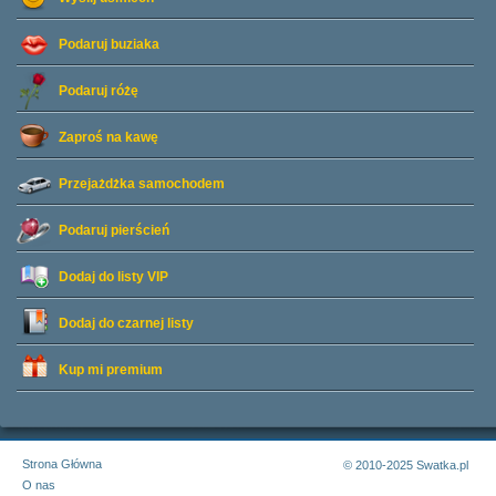
Podaruj buziaka
Podaruj różę
Zaproś na kawę
Przejażdżka samochodem
Podaruj pierścień
Dodaj do listy
VIP
Dodaj do czarnej listy
Kup mi premium
Strona Główna
© 2010-2025 Swatka.pl
O nas