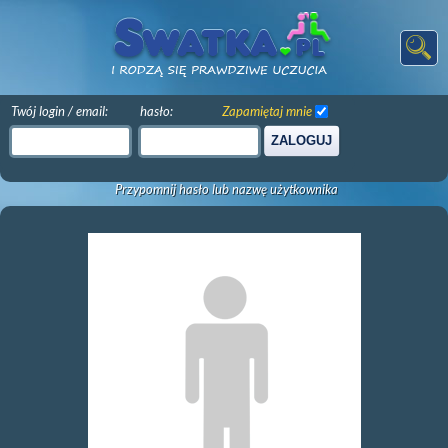
Twój login / email:
hasło:
Zapamiętaj mnie
ZALOGUJ
Przypomnij hasło lub nazwę użytkownika