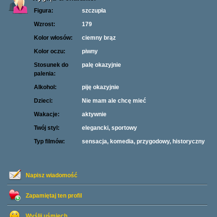
Figura:
szczupła
Wzrost:
179
Kolor włosów:
ciemny brąz
Kolor oczu:
piwny
Stosunek do
palę okazyjnie
palenia:
Alkohol:
piję okazyjnie
Dzieci:
Nie mam ale chcę mieć
Wakacje:
aktywnie
Twój styl:
elegancki, sportowy
Typ filmów:
sensacja, komedia, przygodowy, historyczny
Napisz wiadomość
Zapamiętaj ten profil
Wyślij uśmiech