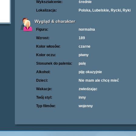
Wykształcenie:
średnie
Lokalizacja:
Polska, Lubelskie, Rycki, Ryki
Wygląd & charakter
Figura:
normalna
Wzrost:
189
Kolor włosów:
czarne
Kolor oczu:
piwny
Stosunek do palenia:
palę
Alkohol:
piję okazyjnie
Dzieci:
Nie mam ale chcę mieć
Wakacje:
zwiedzając
Twój styl:
inny
Typ filmów:
wojenny