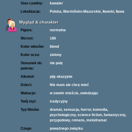
Stan cywilny:
kawaler
Lokalizacja:
Polska, Warmińsko-Mazurskie, Iławski, Iława
Wygląd & charakter
Figura:
normalna
Wzrost:
186
Kolor włosów:
blond
Kolor oczu:
zielony
Stosunek do
nie palę
palenia:
Alkohol:
piję okazyjnie
Dzieci:
Nie mam ale chcę mieć
Wakacje:
w swoim mieście, zwiedzając
Twój styl:
tradycyjny
Typ filmów:
dramat, sensacja, horror, komedia,
psychologiczny, science fiction, fantastyczny,
przygodowy, romans, melodramat
Czego
poważnego związku