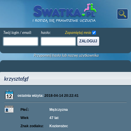
Twój login / email:
hasło:
Zapamiętaj mnie
ZALOGUJ
Przypomnij hasło lub nazwę użytkownika
krzysztofgf
ostatnia wizyta:
2018-04-14 20:22:41
Płeć:
Mężczyzna
Wiek
47 lat
Znak zodiaku:
Koziorożec