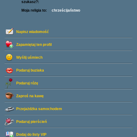
szukasz?:
Moja religia to:
chrześcijaństwo
Napisz wiadomość
Zapamiętaj ten profil
Wyślij uśmiech
Podaruj buziaka
Podaruj różę
Zaproś na kawę
Przejażdżka samochodem
Podaruj pierścień
Dodaj do listy
VIP