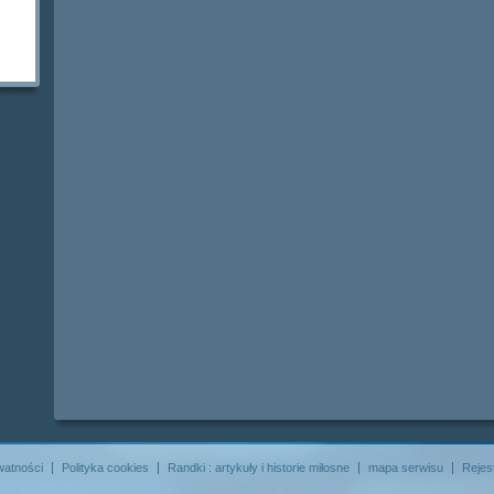
watności
Polityka cookies
Randki : artykuły i historie miłosne
mapa serwisu
Rejes