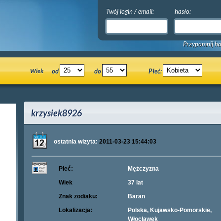
Twój login / email:
hasło:
Przypomnij ha
Wiek
od
do
Płeć:
krzysiek8926
ostatnia wizyta:
2011-03-23 15:44:03
Płeć:
Mężczyzna
Wiek
37 lat
Znak zodiaku:
Baran
Lokalizacja:
Polska, Kujawsko-Pomorskie,
Włocławek