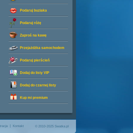
Podaruj buziaka
Podaruj różę
Zaproś na kawę
Przejażdżka samochodem
Podaruj pierścień
Dodaj do listy
VIP
Dodaj do czarnej listy
Kup mi premium
tracja
Kontakt
© 2010-2025 Swatka.pl