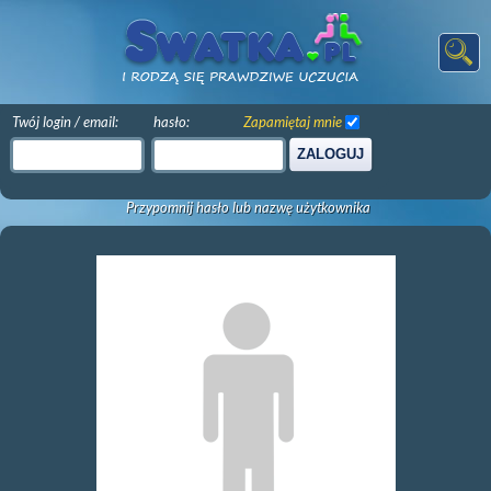
Twój login / email:
hasło:
Zapamiętaj mnie
ZALOGUJ
Przypomnij hasło lub nazwę użytkownika