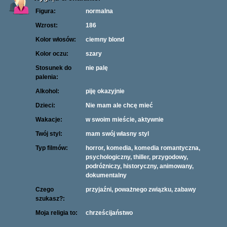
Figura:
normalna
Wzrost:
186
Kolor włosów:
ciemny blond
Kolor oczu:
szary
Stosunek do
nie palę
palenia:
Alkohol:
piję okazyjnie
Dzieci:
Nie mam ale chcę mieć
Wakacje:
w swoim mieście, aktywnie
Twój styl:
mam swój własny styl
Typ filmów:
horror, komedia, komedia romantyczna,
psychologiczny, thiller, przygodowy,
podróżniczy, historyczny, animowany,
dokumentalny
Czego
przyjaźni, poważnego związku, zabawy
szukasz?:
Moja religia to:
chrześcijaństwo