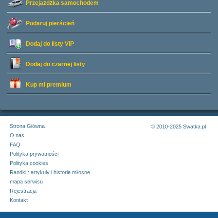
Przejażdżka samochodem
Podaruj pierścień
Dodaj do listy
VIP
Dodaj do czarnej listy
Kup mi premium
Strona Główna
© 2010-2025 Swatka.pl
O nas
FAQ
Polityka prywatności
Polityka cookies
Randki : artykuły i historie miłosne
mapa serwisu
Rejestracja
Kontakt