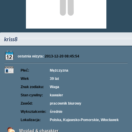
kriss8
ostatnia wizyta:
2013-12-20 08:45:54
Płeć:
Mężczyzna
Wiek
39 lat
Znak zodiaku:
Waga
Stan cywilny:
kawaler
Zawód:
pracownik biurowy
Wykształcenie:
średnie
Lokalizacja:
Polska, Kujawsko-Pomorskie, Włocławek
Wygląd & charakter