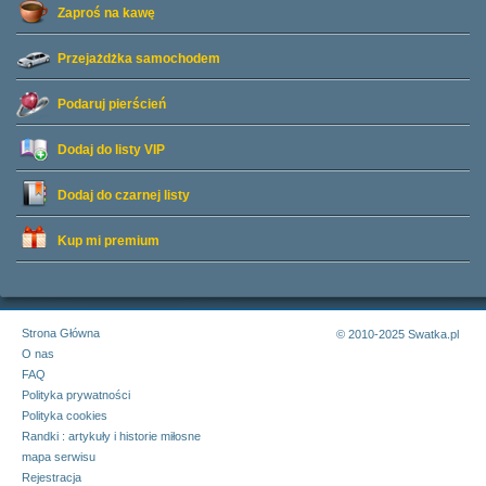
Zaproś na kawę
Przejażdżka samochodem
Podaruj pierścień
Dodaj do listy
VIP
Dodaj do czarnej listy
Kup mi premium
Strona Główna
© 2010-2025 Swatka.pl
O nas
FAQ
Polityka prywatności
Polityka cookies
Randki : artykuły i historie miłosne
mapa serwisu
Rejestracja