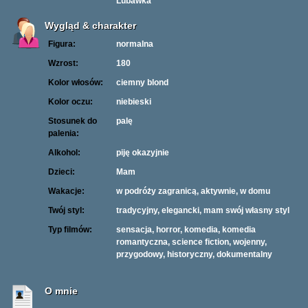
Lubawka
Wygląd & charakter
Figura:
normalna
Wzrost:
180
Kolor włosów:
ciemny blond
Kolor oczu:
niebieski
Stosunek do
palę
palenia:
Alkohol:
piję okazyjnie
Dzieci:
Mam
Wakacje:
w podróży zagranicą, aktywnie, w domu
Twój styl:
tradycyjny, elegancki, mam swój własny styl
Typ filmów:
sensacja, horror, komedia, komedia
romantyczna, science fiction, wojenny,
przygodowy, historyczny, dokumentalny
O mnie