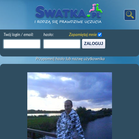
Twój login / email:
hasło:
Zapamiętaj mnie
ZALOGUJ
Przypomnij hasło lub nazwę użytkownika