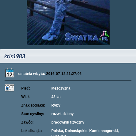
kris1983
ostatnia wizyta:
2016-07-12 21:27:06
Płeć:
Mężczyzna
Wiek
43 lat
Znak zodiaku:
Ryby
Stan cywilny:
rozwiedziony
Zawód:
pracownik fizyczny
Lokalizacja:
Polska, Dolnośląskie, Kamiennogórski,