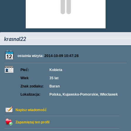
krasnal22
ostatnia wizyta:
2014-10-09 10:47:28
Płeć:
Kobieta
Wiek
35 lat
Znak zodiaku:
Baran
Lokalizacja:
Polska, Kujawsko-Pomorskie, Włocławek
Napisz wiadomość
Zapamiętaj ten profil