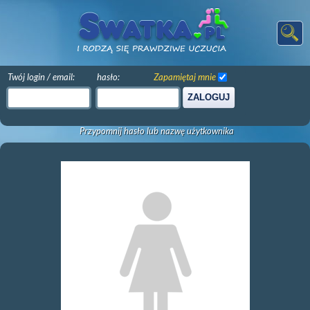
Twój login / email:
hasło:
Zapamiętaj mnie
ZALOGUJ
Przypomnij hasło lub nazwę użytkownika