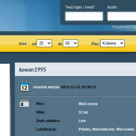
Twój login / email:
hasło:
Przypomnij ha
Wiek
od
do
Płeć:
kowan1995
ostatnia wizyta:
2013-12-12 16:30:21
Płeć:
Mężczyzna
Wiek
31 lat
Znak zodiaku:
Lew
Lokalizacja:
Polska, Mazowieckie, Warszawa