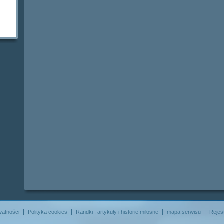
watności
Polityka cookies
Randki : artykuły i historie miłosne
mapa serwisu
Rejes