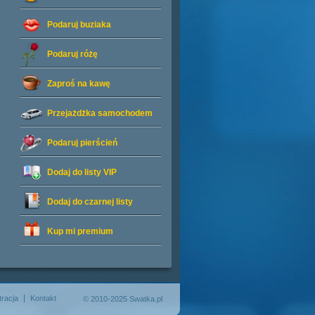
Podaruj buziaka
Podaruj różę
Zaproś na kawę
Przejażdżka samochodem
Podaruj pierścień
Dodaj do listy
VIP
Dodaj do czarnej listy
Kup mi premium
tracja
Kontakt
© 2010-2025 Swatka.pl