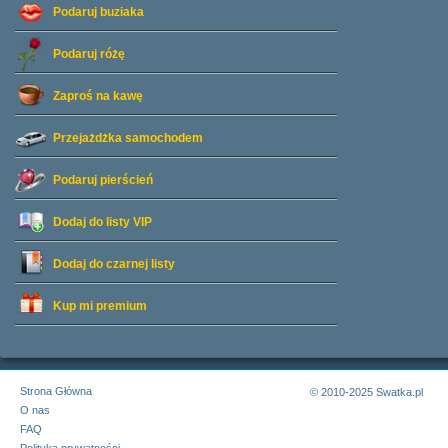
Podaruj buziaka
Podaruj różę
Zaproś na kawę
Przejażdżka samochodem
Podaruj pierścień
Dodaj do listy
VIP
Dodaj do czarnej listy
Kup mi premium
Strona Główna
© 2010-2025 Swatka.pl
O nas
FAQ