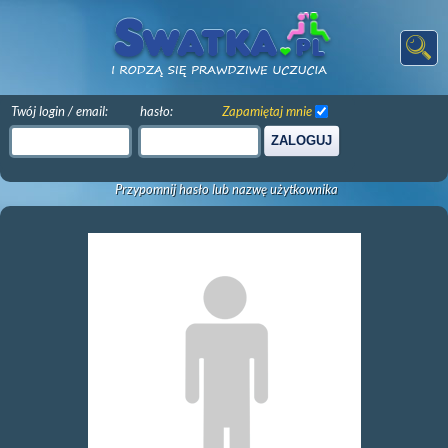
Twój login / email:
hasło:
Zapamiętaj mnie
ZALOGUJ
Przypomnij hasło lub nazwę użytkownika