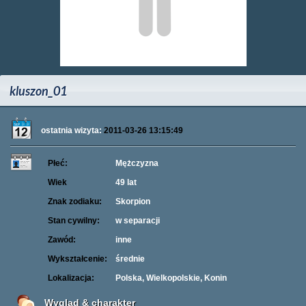
kluszon_01
ostatnia wizyta:
2011-03-26 13:15:49
Płeć:
Mężczyzna
Wiek
49 lat
Znak zodiaku:
Skorpion
Stan cywilny:
w separacji
Zawód:
inne
Wykształcenie:
średnie
Lokalizacja:
Polska, Wielkopolskie, Konin
Wygląd & charakter