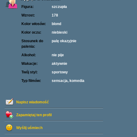
Figura:
szczupła
Wzrost:
178
Kolor włosów:
blond
Kolor oczu:
niebieski
Stosunek do
palę okazyjnie
palenia:
Alkohol:
nie pije
Wakacje:
aktywnie
Twój styl:
sportowy
Typ filmów:
sensacja, komedia
Napisz wiadomość
Zapamiętaj ten profil
Wyślij uśmiech