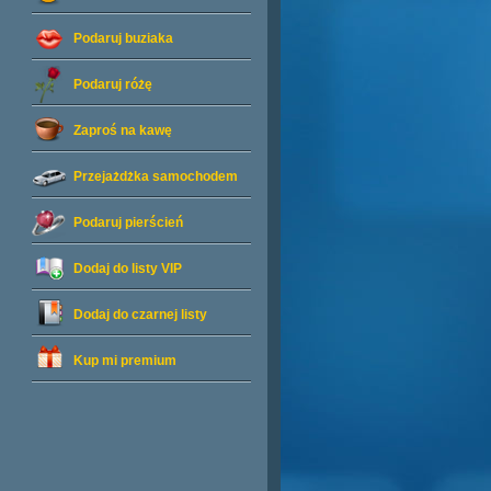
Podaruj buziaka
Podaruj różę
Zaproś na kawę
Przejażdżka samochodem
Podaruj pierścień
Dodaj do listy
VIP
Dodaj do czarnej listy
Kup mi premium