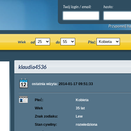
Twój login / email:
hasło:
Przypomnij ha
Wiek
od
do
Płeć:
klaudia4536
ostatnia wizyta:
2014-01-17 09:51:33
Płeć:
Kobieta
Wiek
35 lat
Znak zodiaku:
Lew
Stan cywilny:
rozwiedziona