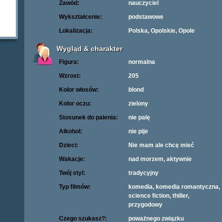
Zawód:
nauczyciel
Wykształcenie:
podstawowe
Lokalizacja:
Polska, Opolskie, Opole
Wygląd & charakter
Figura:
normalna
Wzrost:
205
Kolor włosów:
blond
Kolor oczu:
zielony
Stosunek do palenia:
nie palę
Alkohol:
nie pije
Dzieci:
Nie mam ale chcę mieć
Wakacje:
nad morzem, aktywnie
Twój styl:
tradycyjny
Typ filmów:
komedia, komedia romantyczna,
science fiction, thiller,
przygodowy
Czego szukasz?:
poważnego związku