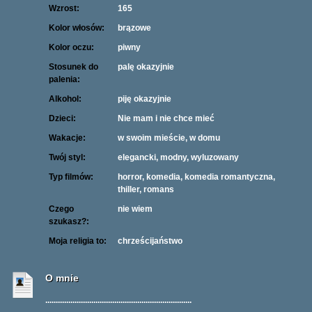
Wzrost:
165
Kolor włosów:
brązowe
Kolor oczu:
piwny
Stosunek do
palę okazyjnie
palenia:
Alkohol:
piję okazyjnie
Dzieci:
Nie mam i nie chce mieć
Wakacje:
w swoim mieście, w domu
Twój styl:
elegancki, modny, wyluzowany
Typ filmów:
horror, komedia, komedia romantyczna,
thiller, romans
Czego
nie wiem
szukasz?:
Moja religia to:
chrześcijaństwo
O mnie
......................................................................