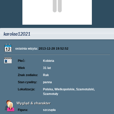
karolaa12021
ostatnia wizyta:
2013-12-28 19:52:52
Płeć:
Kobieta
Wiek
31 lat
Znak zodiaku:
Rak
Stan cywilny:
panna
Lokalizacja:
Polska, Wielkopolskie, Szamotulski,
Szamotuły
Wygląd & charakter
Figura:
szczupła