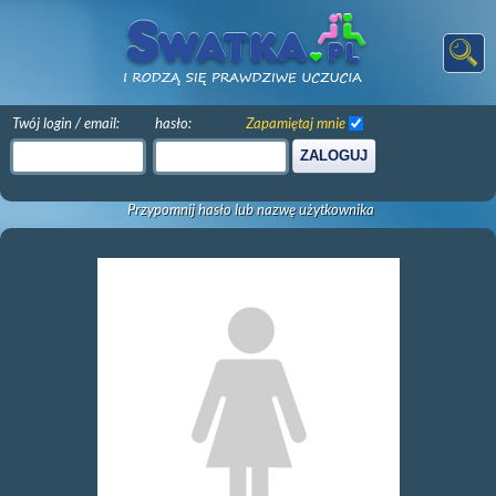
Twój login / email:
hasło:
Zapamiętaj mnie
ZALOGUJ
Przypomnij hasło lub nazwę użytkownika