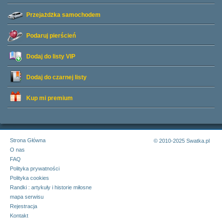
Przejażdżka samochodem
Podaruj pierścień
Dodaj do listy
VIP
Dodaj do czarnej listy
Kup mi premium
Strona Główna
© 2010-2025 Swatka.pl
O nas
FAQ
Polityka prywatności
Polityka cookies
Randki : artykuły i historie miłosne
mapa serwisu
Rejestracja
Kontakt