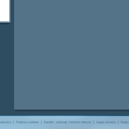
watności
Polityka cookies
Randki : artykuły i historie miłosne
mapa serwisu
Rejes