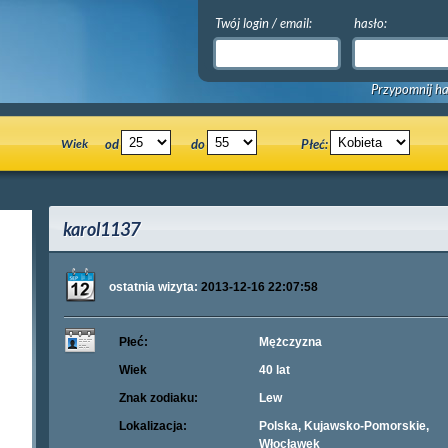
Twój login / email:
hasło:
Przypomnij ha
Wiek
od
do
Płeć:
karol1137
ostatnia wizyta:
2013-12-16 22:07:58
Płeć:
Mężczyzna
Wiek
40 lat
Znak zodiaku:
Lew
Lokalizacja:
Polska, Kujawsko-Pomorskie,
Włocławek