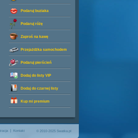
Podaruj buziaka
Podaruj różę
Zaproś na kawę
Przejażdżka samochodem
Podaruj pierścień
Dodaj do listy
VIP
Dodaj do czarnej listy
Kup mi premium
tracja
Kontakt
© 2010-2025 Swatka.pl