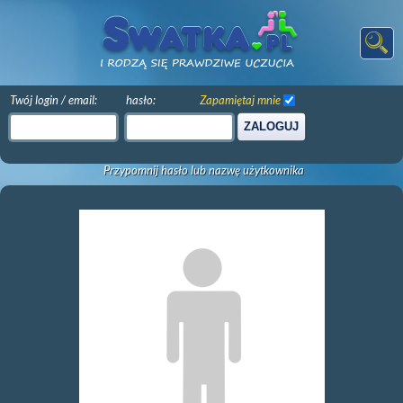
Twój login / email:
hasło:
Zapamiętaj mnie
ZALOGUJ
Przypomnij hasło lub nazwę użytkownika