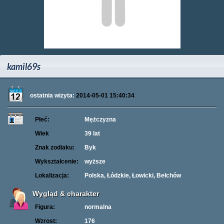
kamil69s
ostatnia wizyta:
2014-05-01 15:40:34
Płeć:
Mężczyzna
Wiek
39 lat
Znak zodiaku:
Byk
Wykształcenie:
wyższe
Lokalizacja:
Polska, Łódzkie, Łowicki, Bełchów
Wygląd & charakter
Figura:
normalna
Wzrost:
176