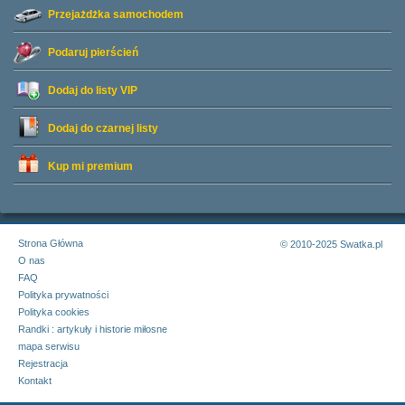
Przejażdżka samochodem
Podaruj pierścień
Dodaj do listy
VIP
Dodaj do czarnej listy
Kup mi premium
Strona Główna
© 2010-2025 Swatka.pl
O nas
FAQ
Polityka prywatności
Polityka cookies
Randki : artykuły i historie miłosne
mapa serwisu
Rejestracja
Kontakt