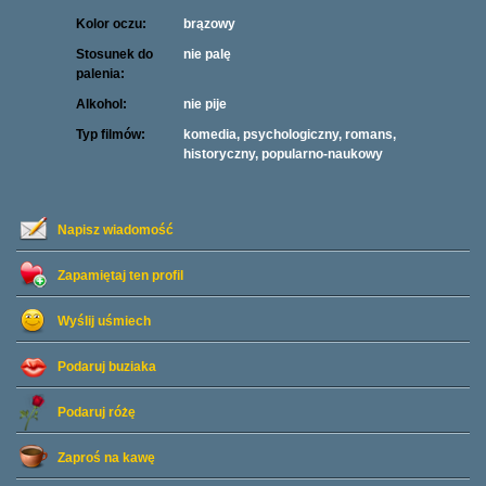
Kolor oczu:
brązowy
Stosunek do
nie palę
palenia:
Alkohol:
nie pije
Typ filmów:
komedia, psychologiczny, romans,
historyczny, popularno-naukowy
Napisz wiadomość
Zapamiętaj ten profil
Wyślij uśmiech
Podaruj buziaka
Podaruj różę
Zaproś na kawę